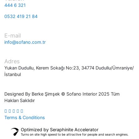
Telefon
444 6 321
0532 419 21 84
E-mail
info@sofano.com.tr
Adres
Yukarı Dudullu, Kerem Sokağı No:23, 34774 Dudullu/Ümran